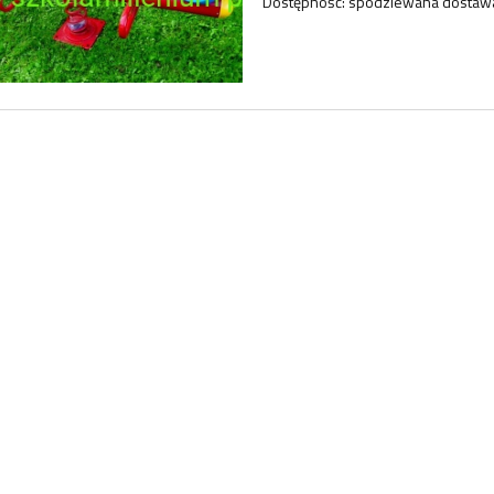
Dostępność:
spodziewana dostaw
98,40 zł
98,40 zł
123,00 zł
123,00 zł
regularna:
Cena regularna:
do koszyka
do koszyka