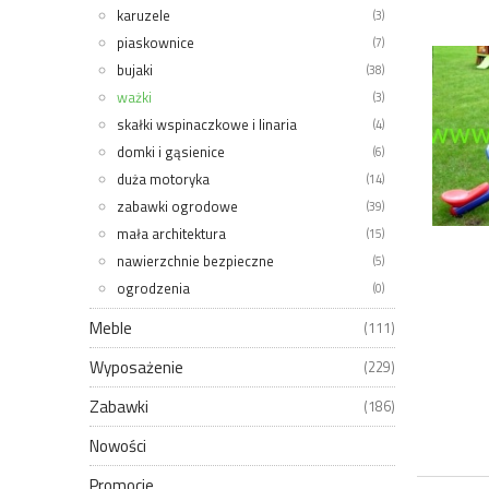
karuzele
(3)
piaskownice
(7)
bujaki
(38)
ważki
(3)
skałki wspinaczkowe i linaria
(4)
domki i gąsienice
(6)
duża motoryka
(14)
zabawki ogrodowe
(39)
mała architektura
(15)
nawierzchnie bezpieczne
(5)
ogrodzenia
(0)
Meble
(111)
Wyposażenie
(229)
Zabawki
(186)
Nowości
Promocje