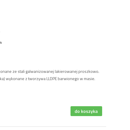
m
 m
nane ze stali galwanizowanej lakierowanej proszkowo.
ka) wykonane z tworzywa LLDPE barwionego w masie.
do koszyka