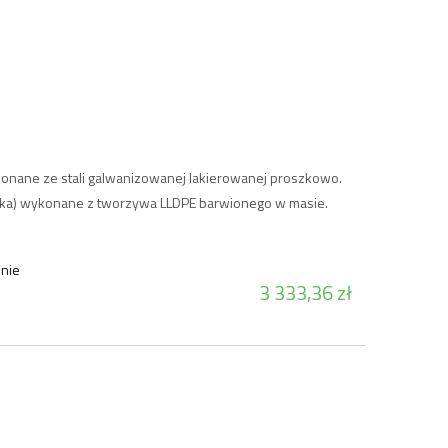
.
nane ze stali galwanizowanej lakierowanej proszkowo.
ka) wykonane z tworzywa LLDPE barwionego w masie.
nie
3 333,36 zł
1
Huśtawka podw