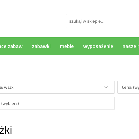
ace zabaw
zabawki
meble
wyposażenie
nasze r
rzeglądania
e: ważki
Cena: (w
 (wybierz)
żki