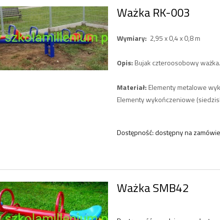
Ważka RK-003
Wymiary:
2,95 x 0,4 x 0,8 m
Opis:
Bujak czteroosobowy ważka
Materiał:
Elementy metalowe wyko
Elementy wykończeniowe (siedzis
Dostępność:
dostępny na zamówie
Ważka SMB42
suwanka Zamki KD8
Przesuwanka Babeczki KD3