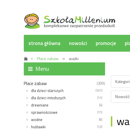
strona główna
nowości
promocje
pl
»
»
Place zabaw
ważki
Opcje p
Menu
Kategori
Place zabaw
(309)
dla dzieci starszych
(101)
Nowość:
dla dzieci młodszych
(11)
drewniane
(4)
sprawnościowe
(11)
wa
wodne
(8)
huśtawki
(12)