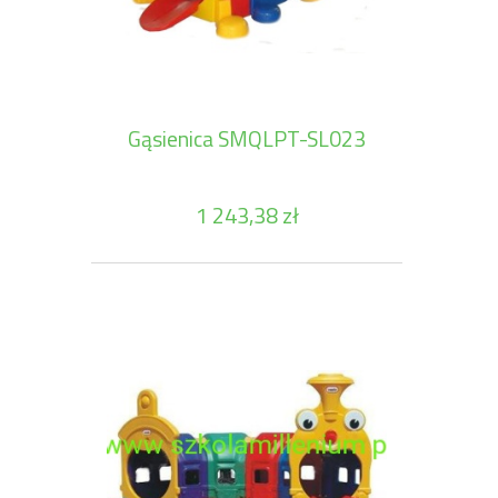
Gąsienica SMQLPT-SL023
1 243,38 zł