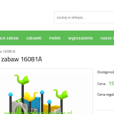
ace zabaw
zabawki
meble
wyposażenie
nasze r
aw 16081A
c zabaw 16081A
Dostępnoś
15
Cena:
Cena regul