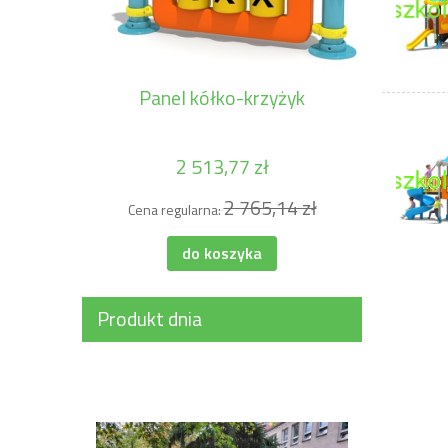
Panel kółko-krzyżyk
Przes
2 513,77 zł
2 765,14 zł
Cena regularna:
Cena 
do koszyka
Produkt dnia