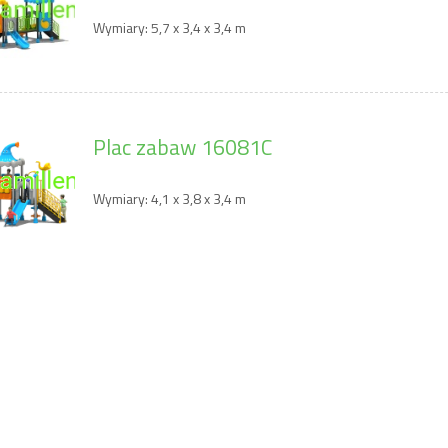
Wymiary: 5,7 x 3,4 x 3,4 m
uwanka Piłki KD10
Przesuwanka Piłki małe i du
KD18
Plac zabaw 16081C
98,40 zł
98,40 zł
Wymiary: 4,1 x 3,8 x 3,4 m
123,00 zł
123,00 zł
regularna:
Cena regularna:
do koszyka
do koszyka