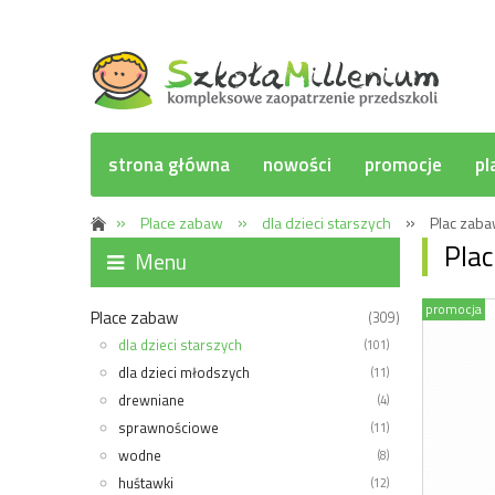
strona główna
nowości
promocje
pl
»
»
»
Place zabaw
dla dzieci starszych
Plac zab
Pla
Menu
promocja
Place zabaw
(309)
dla dzieci starszych
(101)
dla dzieci młodszych
(11)
drewniane
(4)
sprawnościowe
(11)
wodne
(8)
huśtawki
(12)