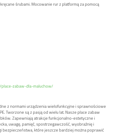
skręcane śrubami. Mocowanie rur z platformą za pomocą
aw/place-zabaw-dla-maluchow/
godne z normami urządzenia wielofunkcyjne i sprawnościowe
DPE. Tworzone są z pasją od wielu lat. Nasze place zabaw
obków. Zapewniają atrakcje funkcjonalno-estetyczne i
ecka, uwagę, pamięć, spostrzegawczość, wyobraźnię i
bezpieczeństwa, które jeszcze bardziej można poprawić