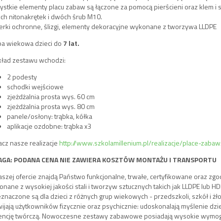
stkie elementy placu zabaw są łączone za pomocą pierścieni oraz klem i 
h nitonakrętek i dwóch śrub M10.
erki ochronne, ślizgi, elementy dekoracyjne wykonane z tworzywa LLDPE
pa wiekowa dzieci do
7 lat.
kład zestawu wchodzi:
2 podesty
schodki wejściowe
zjeżdżalnia prosta wys. 60 cm
zjeżdżalnia prosta wys. 80 cm
panele/osłony: trąbka, kółka
aplikacje ozdobne: trąbka x3
cz nasze realizacje
http://www.szkolamillenium.pl/realizacje/place-zab
GA: PODANA CENA NIE ZAWIERA KOSZTÓW MONTAŻU I TRANSPORTU
szej ofercie znajdą Państwo funkcjonalne, trwałe, certyfikowane oraz z
nane z wysokiej jakości stali i tworzyw sztucznych takich jak LLDPE lub H
znaczone są dla dzieci z różnych grup wiekowych - przedszkoli, szkół i żł
ijają użytkowników fizycznie oraz psychicznie: udoskonalają myślenie dzi
encję twórczą. Nowoczesne zestawy zabawowe posiadają wysokie wymogi 