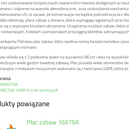
zez zastosowanie bezpiecznych nawierzchni również dostępnych w nasze
ymaniu i odporne na warunki atmosferyczne, oraz uszkodzenia mechaniczne
ieniowanie UV, co sprawi, że konserwacja nie będzie potrzebna przez dł
astiku eliminują place zabaw z drewna, które wymagają regularnych prac k
e się z wyższymi kosztami utrzymania. Urządzenia na place zabaw, które of
 restauracjach, hotelach i pensjonatach przyciągną klientów zatrzymującyc
entujemy Państwu plac zabaw, który spełnia normy bezpieczeństwa i posia
wiązującymi normami.
aw składa się z 2 podestów jeden na wysokości 80 cm i dwa na wysokości 
łodszym wiele godzin świetnej zabawy. Plac posiada wiele elementów de
oracyjne z motywem muzycznym wykonane są z tworzywa LLDPE, które przy
brania:
LEMENTÓW
HNICZNA 16081A znak wodny.pdf
dukty powiązane
Plac zabaw 16079A