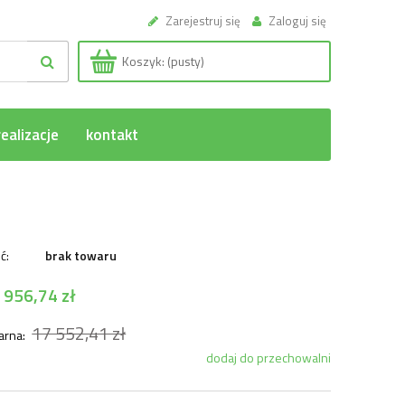
Zarejestruj się
Zaloguj się
Koszyk:
(pusty)
ealizacje
kontakt
ć:
brak towaru
 956,74 zł
17 552,41 zł
arna:
dodaj do przechowalni