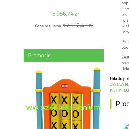
popr
utrz
15 956,74 zł
prom
i pl
17 552,41 zł
Cena regularna:
wiąż
przy
Prez
obo
Promocje
Zest
najm
dek
Pliki do po
ZESTAW E
KARTA TEC
Pro