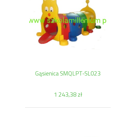
Gąsienica SMQLPT-SL023
1 243,38 zł