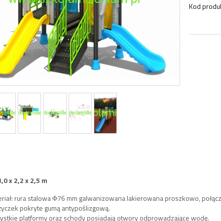
Kod produk
3,0 x 2,2 x 2,5 m
riał: rura stalowa Φ76 mm galwanizowana lakierowana proszkowo, połącz
życzek pokryte gumą antypoślizgową.
ystkie platformy oraz schody posiadają otwory odprowadzające wodę.