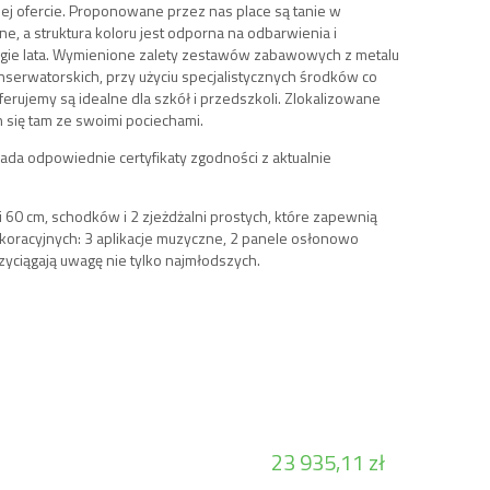
j ofercie. Proponowane przez nas place są tanie w
, a struktura koloru jest odporna na odbarwienia i
ugie lata. Wymienione zalety zestawów zabawowych z metalu
onserwatorskich, przy użyciu specjalistycznych środków co
erujemy są idealne dla szkół i przedszkoli. Zlokalizowane
h się tam ze swoimi pociechami.
da odpowiednie certyfikaty zgodności z aktualnie
60 cm, schodków i 2 zjeżdżalni prostych, które zapewnią
koracyjnych: 3 aplikacje muzyczne, 2 panele osłonowo
ciągają uwagę nie tylko najmłodszych.
23 935,11 zł