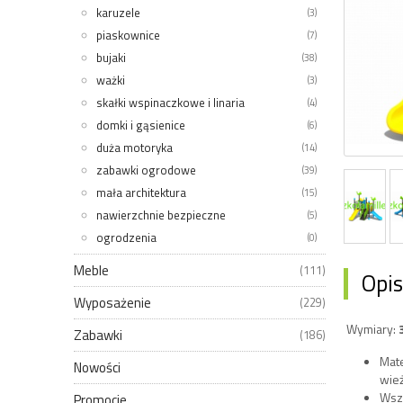
karuzele
(3)
piaskownice
(7)
bujaki
(38)
ważki
(3)
skałki wspinaczkowe i linaria
(4)
domki i gąsienice
(6)
duża motoryka
(14)
zabawki ogrodowe
(39)
mała architektura
(15)
nawierzchnie bezpieczne
(5)
ogrodzenia
(0)
Meble
(111)
Opis
Wyposażenie
(229)
Wymiary:
Zabawki
(186)
Mate
Nowości
wie
Wsz
Promocje