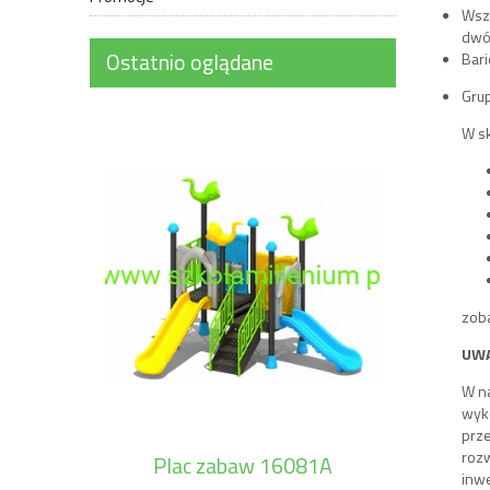
Wszy
dwóc
Ostatnio oglądane
Bari
Gru
W s
zoba
UWA
W na
wyko
prze
rozw
Plac zabaw 16081A
inw