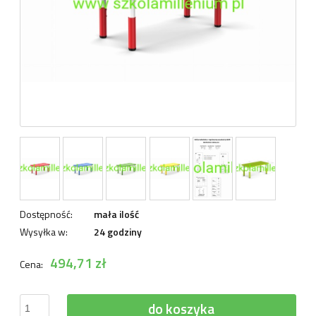
Dostępność:
mała ilość
Wysyłka w:
24 godziny
494,71 zł
Cena:
do koszyka