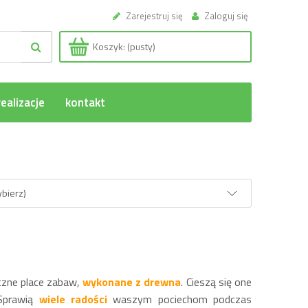
Zarejestruj się
Zaloguj się
Koszyk:
(pusty)
ealizacje
kontakt
ybierz)
czne place zabaw,
wykonane z drewna
. Cieszą się one
 Sprawią
wiele radości
waszym pociechom podczas