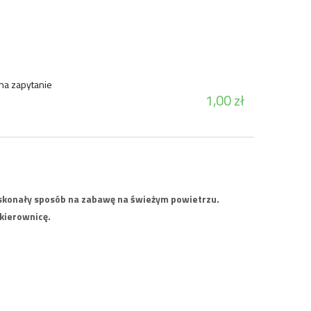
Plac zab
3 458,27 zł
16 068
3 804,09 zł
Cena regularna:
Cena regularna:
na zapytanie
do koszyka
1,00 zł
skonały sposób na zabawę na świeżym powietrzu.
kierownicę.