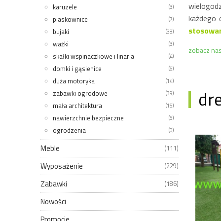
wielogod
karuzele
(3)
każdego 
piaskownice
(7)
stosowa
bujaki
(38)
ważki
(3)
zobacz nas
skałki wspinaczkowe i linaria
(4)
domki i gąsienice
(6)
duża motoryka
(14)
dr
zabawki ogrodowe
(39)
mała architektura
(15)
nawierzchnie bezpieczne
(5)
ogrodzenia
(0)
Meble
(111)
Wyposażenie
(229)
Zabawki
(186)
Nowości
Promocje