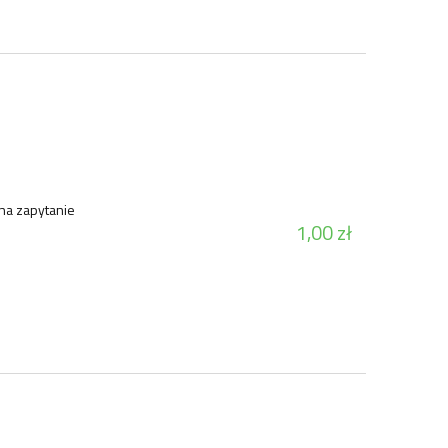
na zapytanie
1,00 zł
zie
Huśtawka EWA