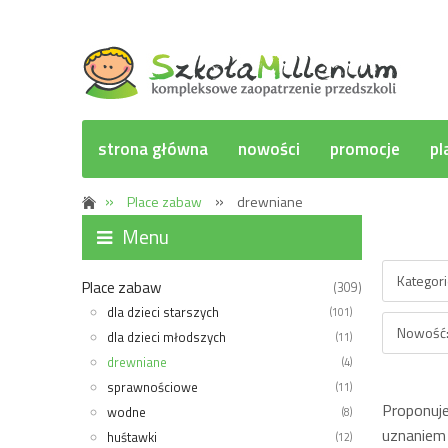
strona główna
nowości
promocje
pl
»
»
Place zabaw
drewniane
Opcje p
Menu
Kategor
Place zabaw
(309)
dla dzieci starszych
(101)
Nowość:
dla dzieci młodszych
(11)
drewniane
(4)
sprawnościowe
(11)
Proponuje
wodne
(8)
uznaniem
huśtawki
(12)