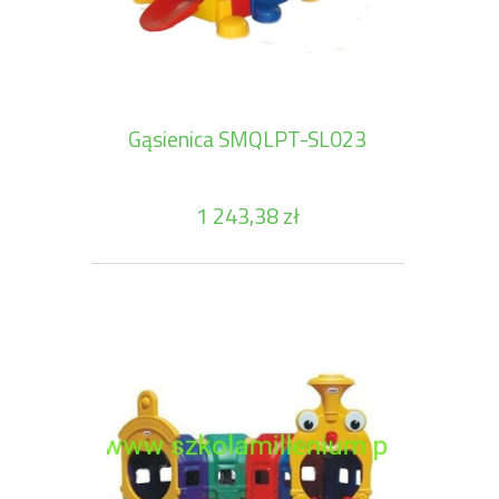
Gąsienica SMQLPT-SL023
1 243,38 zł