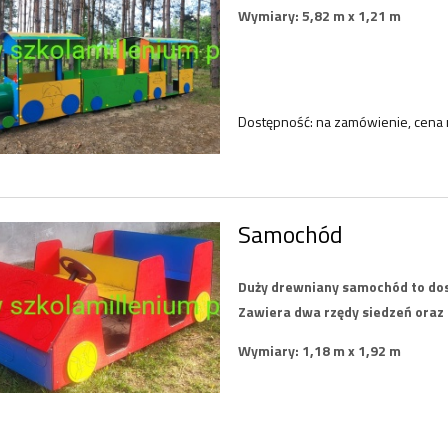
NK11
Wymiary: 5,82 m x 1,21 m
98,40 zł
98,40 zł
123,00 zł
123,00 zł
regularna:
Cena regularna:
Dostępność:
na zamówienie, cena 
do koszyka
do koszyka
Samochód
Duży drewniany samochód to do
Zawiera dwa rzędy siedzeń oraz 
Wymiary: 1,18 m x 1,92 m