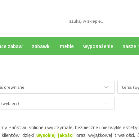
ace zabaw
zabawki
meble
wyposażenie
nasze r
rzeglądania
ie: drewniane
Cena: (w
 (wybierz)
my Państwu solidne i wytrzymałe, bezpieczne i niezwykle estety
 klientów dzięki
wysokiej jakości
oraz wyjątkowej trwałości.