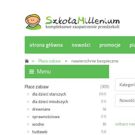
strona główna
nowości
promocje
pl
»
»
Place zabaw
nawierzchnie bezpieczne
Opcje p
Menu
Kategor
Place zabaw
(309)
dla dzieci starszych
(101)
Nowość:
dla dzieci młodszych
(11)
drewniane
(4)
sprawnościowe
(11)
zobacz nas
wodne
(8)
huśtawki
(12)