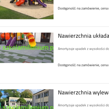
Dostępność:
na zamówienie, cena 
Nawierzchnia układa
Amortyzuje upadek z wysokości do
Dostępność:
na zamówienie, cena 
Nawierzchnia wyle
wanka Parasole KD11
Plac zabaw TS0503
Amortyzuje upadek z wysokości d