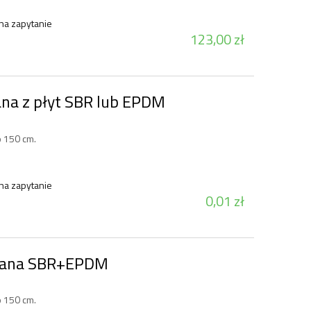
na zapytanie
123,00 zł
na z płyt SBR lub EPDM
 150 cm.
na zapytanie
0,01 zł
wana SBR+EPDM
Huśtawka bocianie gniazdo
Plac zabaw 
o 150 cm.