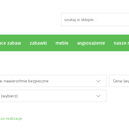
ace zabaw
zabawki
meble
wyposażenie
nasze r
rzeglądania
ie: nawierzchnie bezpieczne
Cena: (w
 (wybierz)
ze realizacje