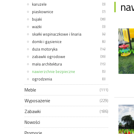
na
karuzele
(3)
piaskownice
(7)
bujaki
(38)
ważki
(3)
skałki wspinaczkowe i linaria
(4)
domki i gąsienice
(6)
duża motoryka
(14)
zabawki ogrodowe
(39)
mała architektura
(15)
nawierzchnie bezpieczne
(5)
ogrodzenia
(0)
Meble
(111)
Wyposażenie
(229)
Zabawki
(186)
Nowości
Promocje