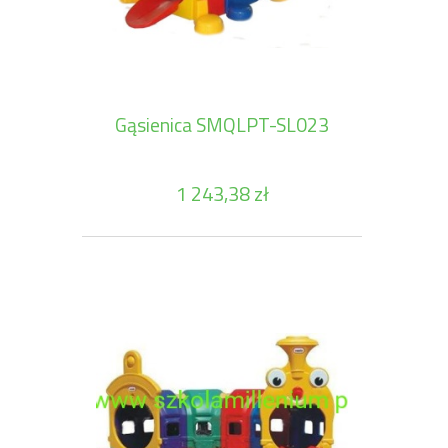
Gąsienica SMQLPT-SL023
1 243,38 zł