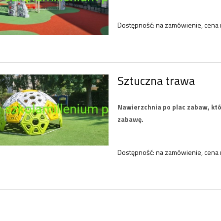
98,40 zł
5 331,00 zł
Dostępność:
na zamówienie, cena 
123,00 zł
5 864,10 zł
regularna:
Cena regularna:
do koszyka
do koszyka
Sztuczna trawa
Nawierzchnia po plac zabaw, kt
zabawę.
Dostępność:
na zamówienie, cena 