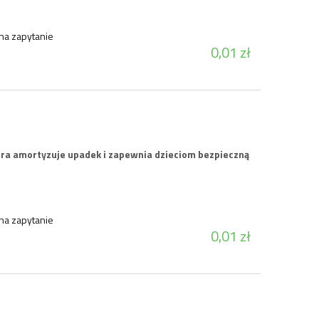
4 993,47 zł
22 647
na zapytanie
0,01 zł
5 492,82 zł
Cena regularna:
Cena regularna:
do koszyka
do ko
óra amortyzuje upadek i zapewnia dzieciom bezpieczną
na zapytanie
0,01 zł